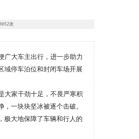
3052
次
便
广大车
主出行，进一步助力
区域停车泊位和封闭
车场开展
是大家干劲十足，不畏严寒积
净，一块块坚冰被逐个击破。
，极大地保障了车辆和行人的