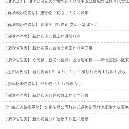
【担保业务】
担保公司党支部组织员工赴崆峒区立信融资担保有限责任
【新城国际物管站】
坚守物业初心助力文明城市
【新城国际物管站】
观摩学习找差距 交流互鉴弥不足
【保障性住房】
新北嘉园安置工作进展顺利
【保障性住房】
新北嘉园安置楼交房工作顺利开展
【保障性住房】
今天起，新民北路棚户区改造项目——新北嘉园小区安
【棚户区改造】
新北嘉园1-#、4-5#、7#、9#楼顺利通过工程竣工验收
【惠民花园物管站】
平凡物业人 服务暖人心
【保障性住房】
新北嘉园分户验收工作全面开展
【灯箱式道路指示牌】
文化传媒公司灯箱式道路指示牌老旧耐力板更换
【保障性住房】
新北嘉园分户验收工作正式启动