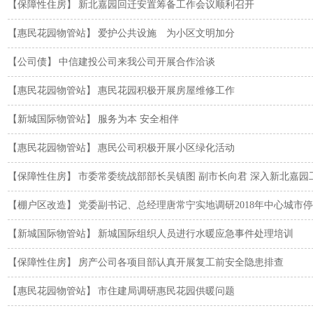
【保障性住房】
新北嘉园回迁安置筹备工作会议顺利召开
【惠民花园物管站】
爱护公共设施 为小区文明加分
【公司债】
中信建投公司来我公司开展合作洽谈
【惠民花园物管站】
惠民花园积极开展房屋维修工作
【新城国际物管站】
服务为本 安全相伴
【惠民花园物管站】
惠民公司积极开展小区绿化活动
【保障性住房】
市委常委统战部部长吴镇图 副市长向君 深入新北嘉园工
【棚户区改造】
党委副书记、总经理唐常宁实地调研2018年中心城市
【新城国际物管站】
新城国际组织人员进行水暖应急事件处理培训
【保障性住房】
房产公司各项目部认真开展复工前安全隐患排查
【惠民花园物管站】
市住建局调研惠民花园供暖问题